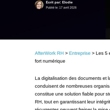
Ecrit par: Elodie
Publié le:
17 avril 2026
AfterWork RH
>
Entreprise
>
Les 5 e
fort numérique
La digitalisation des documents et 
conduisent de nombreuses organisati
constitue une solution fiable pour s
RH, tout en garantissant leur intégrit
récurrentes peuvent freiner la mise